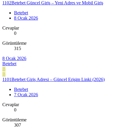
1102Betebet Güncel Giriş – Yeni Adres ve Mobil Giriş
Betebet
8 Ocak 2026
Cevaplar
0
Görüntüleme
315
8 Ocak 2026
Betebet
B
B
1101Betebet Giriş Adresi – Güncel Erişim Linki (2026)
Betebet
7 Ocak 2026
Cevaplar
0
Görüntüleme
307