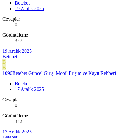
Betebet
19 Aralık 2025
Cevaplar
0
Görüntüleme
327
19 Aralık 2025
Betebet
B
B
1096Betebet Güncel Giriş, Mobil Erişim ve Kayıt Rehberi
Betebet
17 Aralık 2025
Cevaplar
0
Görüntüleme
342
17 Aralık 2025
Betebet