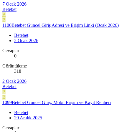
7 Ocak 2026
Betebet
B
B
1100Betebet Güncel Giriş Adresi ve Erişim Linki (Ocak 2026)
Betebet
2 Ocak 2026
Cevaplar
0
Görüntüleme
318
2 Ocak 2026
Betebet
B
B
1099Betebet Güncel Giriş, Mobil Erişim ve Kayıt Rehberi
Betebet
29 Aralık 2025
Cevaplar