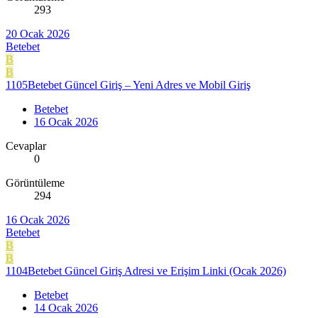
293
20 Ocak 2026
Betebet
B
B
1105Betebet Güncel Giriş – Yeni Adres ve Mobil Giriş
Betebet
16 Ocak 2026
Cevaplar
0
Görüntüleme
294
16 Ocak 2026
Betebet
B
B
1104Betebet Güncel Giriş Adresi ve Erişim Linki (Ocak 2026)
Betebet
14 Ocak 2026