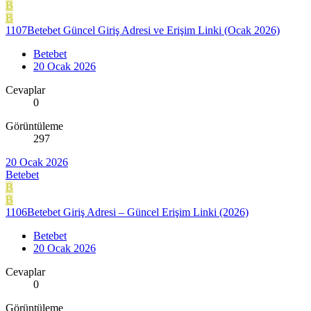
B
B
1107Betebet Güncel Giriş Adresi ve Erişim Linki (Ocak 2026)
Betebet
20 Ocak 2026
Cevaplar
0
Görüntüleme
297
20 Ocak 2026
Betebet
B
B
1106Betebet Giriş Adresi – Güncel Erişim Linki (2026)
Betebet
20 Ocak 2026
Cevaplar
0
Görüntüleme