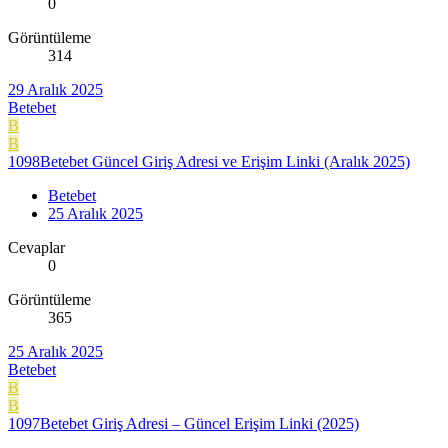
0
Görüntüleme
314
29 Aralık 2025
Betebet
B
B
1098Betebet Güncel Giriş Adresi ve Erişim Linki (Aralık 2025)
Betebet
25 Aralık 2025
Cevaplar
0
Görüntüleme
365
25 Aralık 2025
Betebet
B
B
1097Betebet Giriş Adresi – Güncel Erişim Linki (2025)