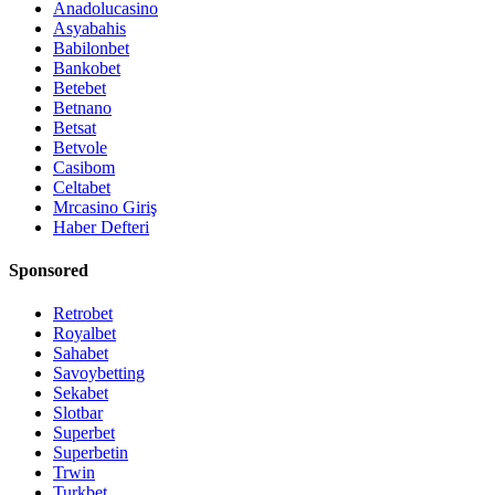
Anadolucasino
Asyabahis
Babilonbet
Bankobet
Betebet
Betnano
Betsat
Betvole
Casibom
Celtabet
Mrcasino Giriş
Haber Defteri
Sponsored
Retrobet
Royalbet
Sahabet
Savoybetting
Sekabet
Slotbar
Superbet
Superbetin
Trwin
Turkbet