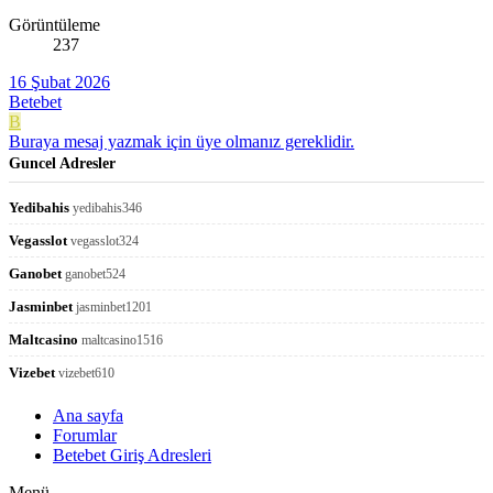
Görüntüleme
237
16 Şubat 2026
Betebet
B
Buraya mesaj yazmak için üye olmanız gereklidir.
Guncel Adresler
Yedibahis
yedibahis346
Vegasslot
vegasslot324
Ganobet
ganobet524
Jasminbet
jasminbet1201
Maltcasino
maltcasino1516
Vizebet
vizebet610
Ana sayfa
Forumlar
Betebet Giriş Adresleri
Menü