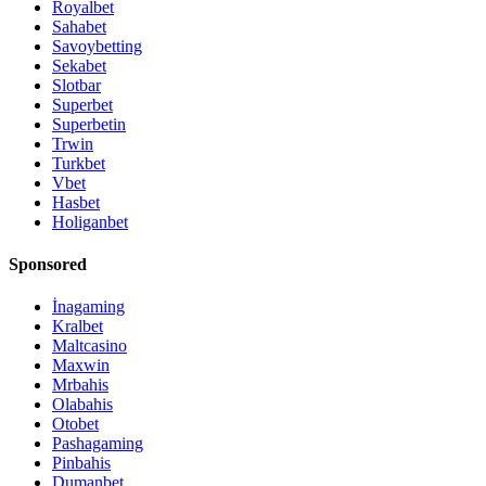
Royalbet
Sahabet
Savoybetting
Sekabet
Slotbar
Superbet
Superbetin
Trwin
Turkbet
Vbet
Hasbet
Holiganbet
Sponsored
İnagaming
Kralbet
Maltcasino
Maxwin
Mrbahis
Olabahis
Otobet
Pashagaming
Pinbahis
Dumanbet