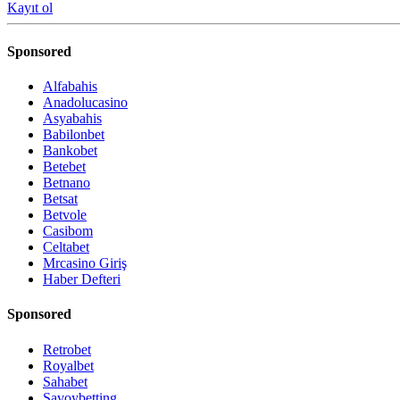
Kayıt ol
Sponsored
Alfabahis
Anadolucasino
Asyabahis
Babilonbet
Bankobet
Betebet
Betnano
Betsat
Betvole
Casibom
Celtabet
Mrcasino Giriş
Haber Defteri
Sponsored
Retrobet
Royalbet
Sahabet
Savoybetting