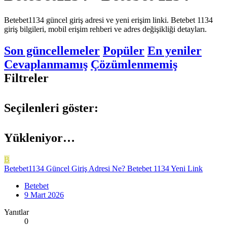
Betebet1134 güncel giriş adresi ve yeni erişim linki. Betebet 1134
giriş bilgileri, mobil erişim rehberi ve adres değişikliği detayları.
Son güncellemeler
Popüler
En yeniler
Cevaplanmamış
Çözümlenmemiş
Filtreler
Seçilenleri göster:
Yükleniyor…
B
Betebet1134 Güncel Giriş Adresi Ne? Betebet 1134 Yeni Link
Betebet
9 Mart 2026
Yanıtlar
0