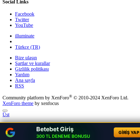
Social Links
Facebook
Twitter
YouTube
illuminate
Türkçe (TR)
Bize ulaşın
Şartlar ve kurallar
Gizlilik politikası
Yardım
Ana sayfa
RSS
®
Community platform by XenForo
© 2010-2024 XenForo Ltd.
XenForo theme
by xenfocus
Üst
Betebet Giriş
GİRİŞ YAP
300 TL DENEME BONUSU