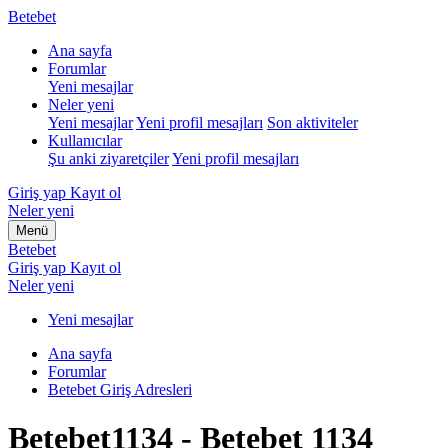
Betebet
Ana sayfa
Forumlar
Yeni mesajlar
Neler yeni
Yeni mesajlar
Yeni profil mesajları
Son aktiviteler
Kullanıcılar
Şu anki ziyaretçiler
Yeni profil mesajları
Giriş yap
Kayıt ol
Neler yeni
Menü
Betebet
Giriş yap
Kayıt ol
Neler yeni
Yeni mesajlar
Ana sayfa
Forumlar
Betebet Giriş Adresleri
Betebet1134 - Betebet 1134