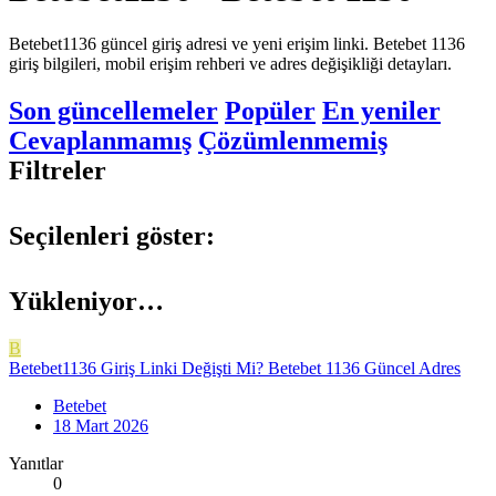
Betebet1136 güncel giriş adresi ve yeni erişim linki. Betebet 1136
giriş bilgileri, mobil erişim rehberi ve adres değişikliği detayları.
Son güncellemeler
Popüler
En yeniler
Cevaplanmamış
Çözümlenmemiş
Filtreler
Seçilenleri göster:
Yükleniyor…
B
Betebet1136 Giriş Linki Değişti Mi? Betebet 1136 Güncel Adres
Betebet
18 Mart 2026
Yanıtlar
0