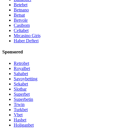
Betebet
Betnano
Betsat
Betvole
Casibom
Celtabet
Mrcasino Giriş
Haber Defteri
Sponsored
Retrobet
Royalbet
Sahabet
Savoybetting
Sekabet
Slotbar
Superbet
Superbetin
Trwin
Turkbet
Vbet
Hasbet
Holiganbet