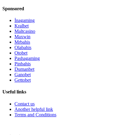
Sponsored
İnagaming
Kralbet
Maltcasino
Maxwin
Mrbahis
Olabahis
Otobet
Pashagaming
Pinbahis
Dumanbet
Ganobet
Gettobet
Useful links
Contact us
Another helpful link
Terms and Conditions