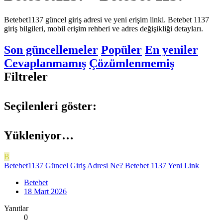
Betebet1137 güncel giriş adresi ve yeni erişim linki. Betebet 1137
giriş bilgileri, mobil erişim rehberi ve adres değişikliği detayları.
Son güncellemeler
Popüler
En yeniler
Cevaplanmamış
Çözümlenmemiş
Filtreler
Seçilenleri göster:
Yükleniyor…
B
Betebet1137 Güncel Giriş Adresi Ne? Betebet 1137 Yeni Link
Betebet
18 Mart 2026
Yanıtlar
0