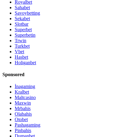
Royalbet
Sahabet
Savoybetting
Sekabet
Slotbar
Superbet
Superbetin
Trwin
Turkbet
Vbet
Hasbet
Holiganbet
Sponsored
İnagaming
Kralbet
Maltcasino
Maxwin
Mrbahis
Olabahis
Otobet
Pashagaming
Pinbahis
Dumanbet