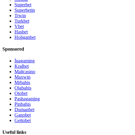
Superbet
Superbetin
Trwin
Turkbet
Vbet
Hasbet
Holiganbet
Sponsored
İnagaming
Kralbet
Maltcasino
Maxwin
Mrbahis
Olabahis
Otobet
Pashagaming
Pinbahis
Dumanbet
Ganobet
Gettobet
Useful links