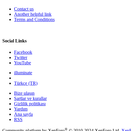
Contact us
Another helpful link
Terms and Conditions
Social Links
Facebook
Twitter
YouTube
illuminate
Türkçe (TR)
Bize ulaşın
Şartlar ve kurallar
Gizlilik politikası
Yardım
Ana sayfa
RSS
®
Community platform by XenForo
© 2010-2024 XenForo Ltd.
XenF