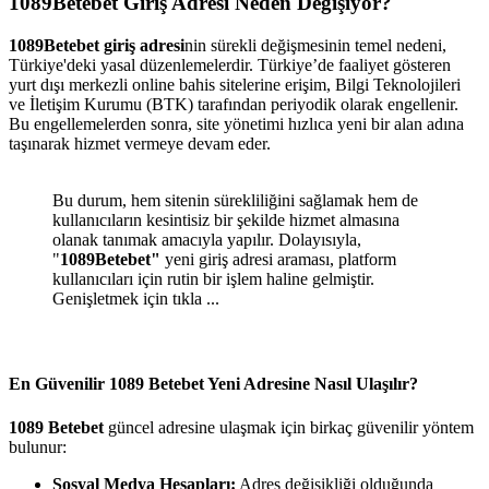
1089Betebet Giriş Adresi Neden Değişiyor?​
1089Betebet giriş adresi
nin sürekli değişmesinin temel nedeni,
Türkiye'deki yasal düzenlemelerdir. Türkiye’de faaliyet gösteren
yurt dışı merkezli online bahis sitelerine erişim, Bilgi Teknolojileri
ve İletişim Kurumu (BTK) tarafından periyodik olarak engellenir.
Bu engellemelerden sonra, site yönetimi hızlıca yeni bir alan adına
taşınarak hizmet vermeye devam eder.
Bu durum, hem sitenin sürekliliğini sağlamak hem de
kullanıcıların kesintisiz bir şekilde hizmet almasına
olanak tanımak amacıyla yapılır. Dolayısıyla,
"
1089Betebet"
yeni giriş adresi araması, platform
kullanıcıları için rutin bir işlem haline gelmiştir.
Genişletmek için tıkla ...
En Güvenilir 1089 Betebet Yeni Adresine Nasıl Ulaşılır?​
1089 Betebet
güncel adresine ulaşmak için birkaç güvenilir yöntem
bulunur:
Sosyal Medya Hesapları:
Adres değişikliği olduğunda