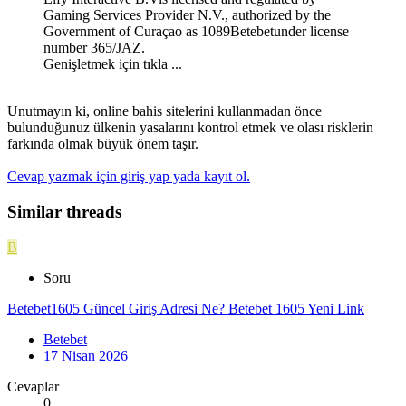
Gaming Services Provider N.V., authorized by the
Government of Curaçao as 1089Betebetunder license
number 365/JAZ.
Genişletmek için tıkla ...
Unutmayın ki, online bahis sitelerini kullanmadan önce
bulunduğunuz ülkenin yasalarını kontrol etmek ve olası risklerin
farkında olmak büyük önem taşır.
Cevap yazmak için giriş yap yada kayıt ol.
Similar threads
B
Soru
Betebet1605 Güncel Giriş Adresi Ne? Betebet 1605 Yeni Link
Betebet
17 Nisan 2026
Cevaplar
0