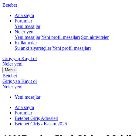
Betebet
Ana sayfa
Forumlar
Yeni mesajlar
Neler yeni
Yeni mesajlar
Yeni profil mesajları
Son aktiviteler
Kullanıcılar
Şu anki ziyaretçiler
Yeni profil mesajları
Giriş yap
Kayıt ol
Neler yeni
Menü
Betebet
Giriş yap
Kayıt ol
Neler yeni
Yeni mesajlar
Ana sayfa
Forumlar
Betebet Giriş Adresleri
Betebet Giriş - Kasım 2025