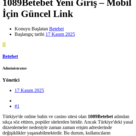
1089Betebet Yeni Giriş – Mobil
İçin Güncel Link
Konuyu Başlatan
Betebet
Başlangıç tarihi
17 Kasım 2025
B
Betebet
Administrator
Yönetici
17 Kasım 2025
#1
Türkiye'de online bahis ve casino sitesi olan
1089Betebet
adından
sıkça söz ettiren, popüler sitelerden biridir. Ancak Türkiye'deki yasal
düzenlemeler nedeniyle zaman zaman erişim adreslerinde
değişiklikler yaşanabilmektedir. Bu durum, kullanıcıların