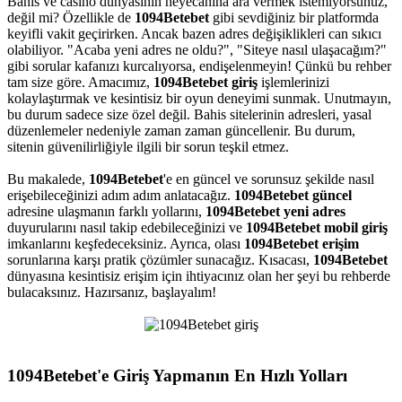
Bahis ve casino dünyasının heyecanına ara vermek istemiyorsunuz,
değil mi? Özellikle de
1094Betebet
gibi sevdiğiniz bir platformda
keyifli vakit geçirirken. Ancak bazen adres değişiklikleri can sıkıcı
olabiliyor. "Acaba yeni adres ne oldu?", "Siteye nasıl ulaşacağım?"
gibi sorular kafanızı kurcalıyorsa, endişelenmeyin! Çünkü bu rehber
tam size göre. Amacımız,
1094Betebet giriş
işlemlerinizi
kolaylaştırmak ve kesintisiz bir oyun deneyimi sunmak. Unutmayın,
bu durum sadece size özel değil. Bahis sitelerinin adresleri, yasal
düzenlemeler nedeniyle zaman zaman güncellenir. Bu durum,
sitenin güvenilirliğiyle ilgili bir sorun teşkil etmez.
Bu makalede,
1094Betebet
'e en güncel ve sorunsuz şekilde nasıl
erişebileceğinizi adım adım anlatacağız.
1094Betebet güncel
adresine ulaşmanın farklı yollarını,
1094Betebet yeni adres
duyurularını nasıl takip edebileceğinizi ve
1094Betebet mobil giriş
imkanlarını keşfedeceksiniz. Ayrıca, olası
1094Betebet erişim
sorunlarına karşı pratik çözümler sunacağız. Kısacası,
1094Betebet
dünyasına kesintisiz erişim için ihtiyacınız olan her şeyi bu rehberde
bulacaksınız. Hazırsanız, başlayalım!
1094Betebet'e Giriş Yapmanın En Hızlı Yolları​