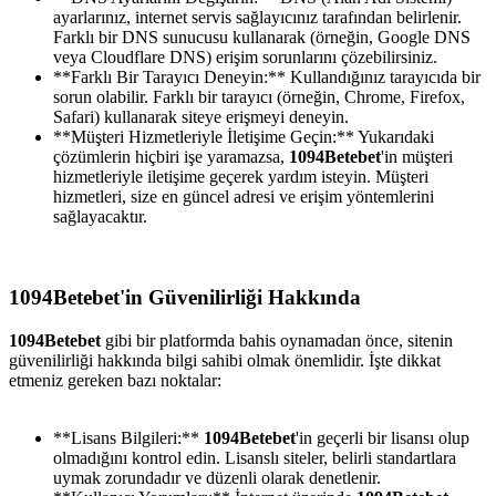
ayarlarınız, internet servis sağlayıcınız tarafından belirlenir.
Farklı bir DNS sunucusu kullanarak (örneğin, Google DNS
veya Cloudflare DNS) erişim sorunlarını çözebilirsiniz.
**Farklı Bir Tarayıcı Deneyin:** Kullandığınız tarayıcıda bir
sorun olabilir. Farklı bir tarayıcı (örneğin, Chrome, Firefox,
Safari) kullanarak siteye erişmeyi deneyin.
**Müşteri Hizmetleriyle İletişime Geçin:** Yukarıdaki
çözümlerin hiçbiri işe yaramazsa,
1094Betebet
'in müşteri
hizmetleriyle iletişime geçerek yardım isteyin. Müşteri
hizmetleri, size en güncel adresi ve erişim yöntemlerini
sağlayacaktır.
1094Betebet'in Güvenilirliği Hakkında​
1094Betebet
gibi bir platformda bahis oynamadan önce, sitenin
güvenilirliği hakkında bilgi sahibi olmak önemlidir. İşte dikkat
etmeniz gereken bazı noktalar:
**Lisans Bilgileri:**
1094Betebet
'in geçerli bir lisansı olup
olmadığını kontrol edin. Lisanslı siteler, belirli standartlara
uymak zorundadır ve düzenli olarak denetlenir.