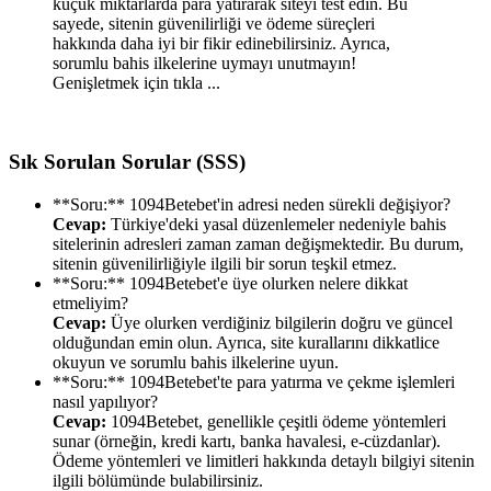
küçük miktarlarda para yatırarak siteyi test edin. Bu
sayede, sitenin güvenilirliği ve ödeme süreçleri
hakkında daha iyi bir fikir edinebilirsiniz. Ayrıca,
sorumlu bahis ilkelerine uymayı unutmayın!
Genişletmek için tıkla ...
Sık Sorulan Sorular (SSS)​
**Soru:** 1094Betebet'in adresi neden sürekli değişiyor?
Cevap:
Türkiye'deki yasal düzenlemeler nedeniyle bahis
sitelerinin adresleri zaman zaman değişmektedir. Bu durum,
sitenin güvenilirliğiyle ilgili bir sorun teşkil etmez.
**Soru:** 1094Betebet'e üye olurken nelere dikkat
etmeliyim?
Cevap:
Üye olurken verdiğiniz bilgilerin doğru ve güncel
olduğundan emin olun. Ayrıca, site kurallarını dikkatlice
okuyun ve sorumlu bahis ilkelerine uyun.
**Soru:** 1094Betebet'te para yatırma ve çekme işlemleri
nasıl yapılıyor?
Cevap:
1094Betebet, genellikle çeşitli ödeme yöntemleri
sunar (örneğin, kredi kartı, banka havalesi, e-cüzdanlar).
Ödeme yöntemleri ve limitleri hakkında detaylı bilgiyi sitenin
ilgili bölümünde bulabilirsiniz.