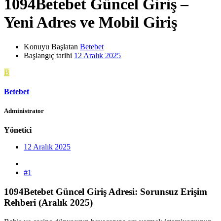
1094Betebet Güncel Giriş –
Yeni Adres ve Mobil Giriş
Konuyu Başlatan
Betebet
Başlangıç tarihi
12 Aralık 2025
B
Betebet
Administrator
Yönetici
12 Aralık 2025
#1
1094Betebet Güncel Giriş Adresi: Sorunsuz Erişim
Rehberi (Aralık 2025)​