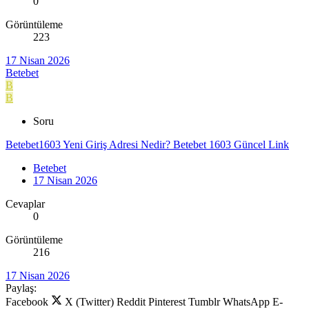
0
Görüntüleme
223
17 Nisan 2026
Betebet
B
B
Soru
Betebet1603 Yeni Giriş Adresi Nedir? Betebet 1603 Güncel Link
Betebet
17 Nisan 2026
Cevaplar
0
Görüntüleme
216
17 Nisan 2026
Paylaş:
Facebook
X (Twitter)
Reddit
Pinterest
Tumblr
WhatsApp
E-