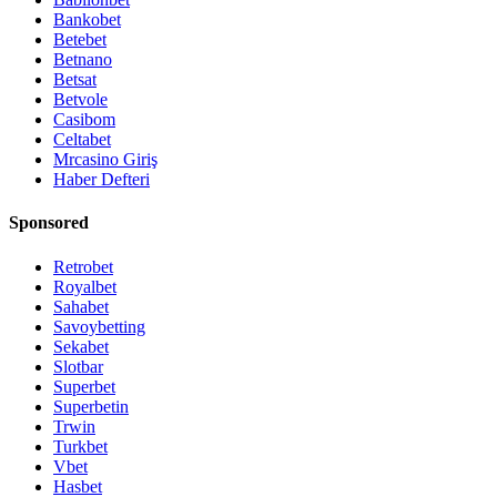
Bankobet
Betebet
Betnano
Betsat
Betvole
Casibom
Celtabet
Mrcasino Giriş
Haber Defteri
Sponsored
Retrobet
Royalbet
Sahabet
Savoybetting
Sekabet
Slotbar
Superbet
Superbetin
Trwin
Turkbet
Vbet
Hasbet