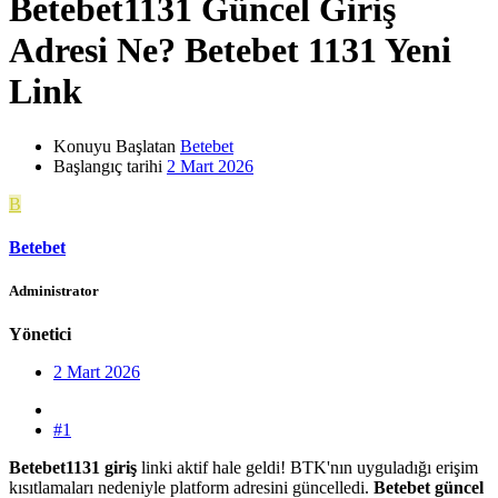
Betebet1131 Güncel Giriş
Adresi Ne? Betebet 1131 Yeni
Link
Konuyu Başlatan
Betebet
Başlangıç tarihi
2 Mart 2026
B
Betebet
Administrator
Yönetici
2 Mart 2026
#1
Betebet1131 giriş
linki aktif hale geldi! BTK'nın uyguladığı erişim
kısıtlamaları nedeniyle platform adresini güncelledi.
Betebet güncel