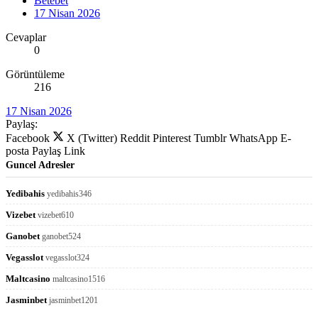
Betebet
17 Nisan 2026
Cevaplar
0
Görüntüleme
216
17 Nisan 2026
Paylaş:
Facebook
X (Twitter)
Reddit
Pinterest
Tumblr
WhatsApp
E-
posta
Paylaş
Link
Guncel Adresler
Yedibahis
yedibahis346
Vizebet
vizebet610
Ganobet
ganobet524
Vegasslot
vegasslot324
Maltcasino
maltcasino1516
Jasminbet
jasminbet1201