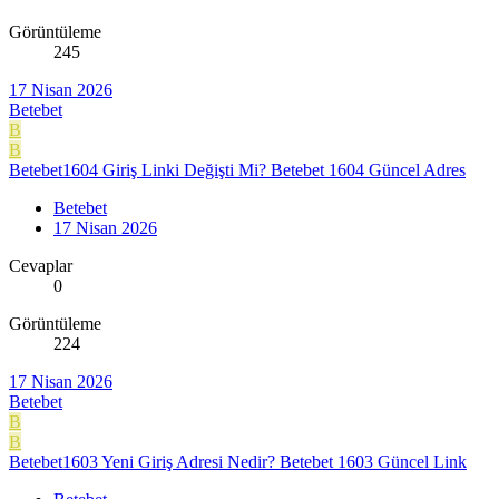
Görüntüleme
245
17 Nisan 2026
Betebet
B
B
Betebet1604 Giriş Linki Değişti Mi? Betebet 1604 Güncel Adres
Betebet
17 Nisan 2026
Cevaplar
0
Görüntüleme
224
17 Nisan 2026
Betebet
B
B
Betebet1603 Yeni Giriş Adresi Nedir? Betebet 1603 Güncel Link