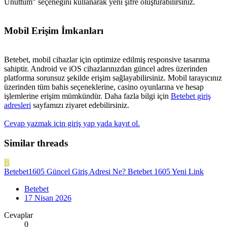
Unuttum" seçeneğini kullanarak yeni şifre oluşturabilirsiniz.
Mobil Erişim İmkanları​
Betebet, mobil cihazlar için optimize edilmiş responsive tasarıma
sahiptir. Android ve iOS cihazlarınızdan güncel adres üzerinden
platforma sorunsuz şekilde erişim sağlayabilirsiniz. Mobil tarayıcınız
üzerinden tüm bahis seçeneklerine, casino oyunlarına ve hesap
işlemlerine erişim mümkündür. Daha fazla bilgi için
Betebet giriş
adresleri
sayfamızı ziyaret edebilirsiniz.
Cevap yazmak için giriş yap yada kayıt ol.
Similar threads
B
Betebet1605 Güncel Giriş Adresi Ne? Betebet 1605 Yeni Link
Betebet
17 Nisan 2026
Cevaplar
0