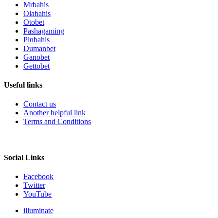
Mrbahis
Olabahis
Otobet
Pashagaming
Pinbahis
Dumanbet
Ganobet
Gettobet
Useful links
Contact us
Another helpful link
Terms and Conditions
Social Links
Facebook
Twitter
YouTube
illuminate