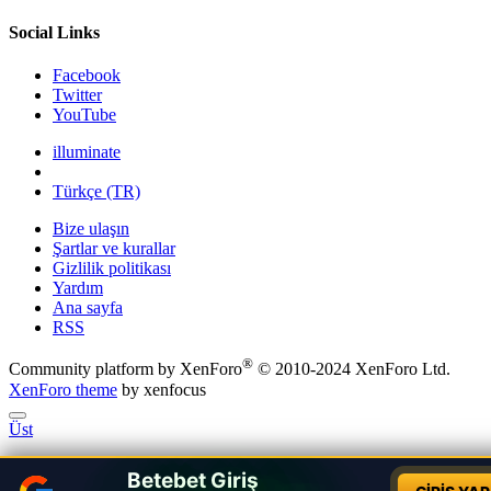
Social Links
Facebook
Twitter
YouTube
illuminate
Türkçe (TR)
Bize ulaşın
Şartlar ve kurallar
Gizlilik politikası
Yardım
Ana sayfa
RSS
®
Community platform by XenForo
© 2010-2024 XenForo Ltd.
XenForo theme
by xenfocus
Üst
Betebet Giriş