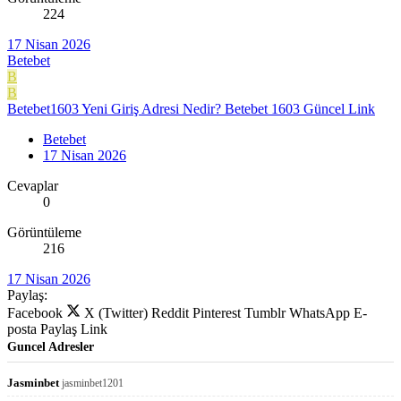
224
17 Nisan 2026
Betebet
B
B
Betebet1603 Yeni Giriş Adresi Nedir? Betebet 1603 Güncel Link
Betebet
17 Nisan 2026
Cevaplar
0
Görüntüleme
216
17 Nisan 2026
Paylaş:
Facebook
X (Twitter)
Reddit
Pinterest
Tumblr
WhatsApp
E-
posta
Paylaş
Link
Guncel Adresler
Jasminbet
jasminbet1201