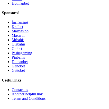
Holiganbet
Sponsored
İnagaming
Kralbet
Maltcasino
Maxwin
Mrbahis
Olabahis
Otobet
Pashagaming
Pinbahis
Dumanbet
Ganobet
Gettobet
Useful links
Contact us
Another helpful link
Terms and Conditions