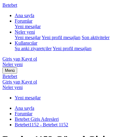
Betebet
Ana sayfa
Forumlar
Yeni mesajlar
Neler yeni
Yeni mesajlar
Yeni profil mesajları
Son aktiviteler
Kullanıcılar
Şu anki ziyaretçiler
Yeni profil mesajları
Giriş yap
Kayıt ol
Neler yeni
Menü
Betebet
Giriş yap
Kayıt ol
Neler yeni
Yeni mesajlar
Ana sayfa
Forumlar
Betebet Giriş Adresleri
Betebet1152 - Betebet 1152