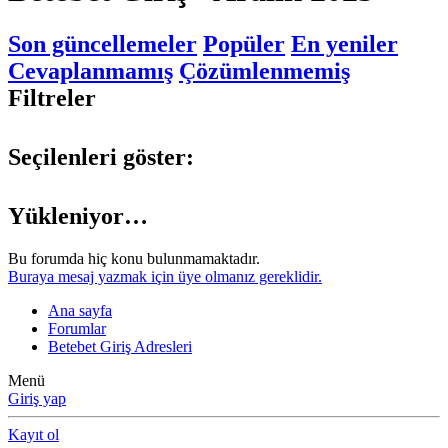
Son güncellemeler
Popüler
En yeniler
Cevaplanmamış
Çözümlenmemiş
Filtreler
Seçilenleri göster:
Yükleniyor…
Bu forumda hiç konu bulunmamaktadır.
Buraya mesaj yazmak için üye olmanız gereklidir.
Ana sayfa
Forumlar
Betebet Giriş Adresleri
Menü
Giriş yap
Kayıt ol