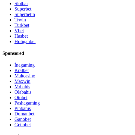
Slotbar
Superbet
Superbetin
Trwin
Turkbet
Vbet
Hasbet
Holiganbet
Sponsored
İnagaming
Kralbet
Maltcasino
Maxwin
Mrbahis
Olabahis
Otobet
Pashagaming
Pinbahis
Dumanbet
Ganobet
Gettobet