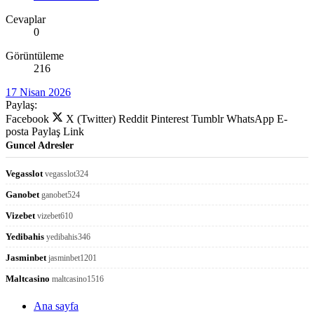
Cevaplar
0
Görüntüleme
216
17 Nisan 2026
Paylaş:
Facebook
X (Twitter)
Reddit
Pinterest
Tumblr
WhatsApp
E-
posta
Paylaş
Link
Guncel Adresler
Vegasslot
vegasslot324
Ganobet
ganobet524
Vizebet
vizebet610
Yedibahis
yedibahis346
Jasminbet
jasminbet1201
Maltcasino
maltcasino1516
Ana sayfa