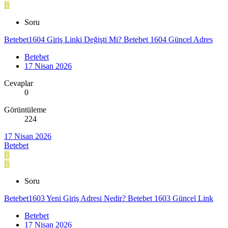
B
Soru
Betebet1604 Giriş Linki Değişti Mi? Betebet 1604 Güncel Adres
Betebet
17 Nisan 2026
Cevaplar
0
Görüntüleme
224
17 Nisan 2026
Betebet
B
B
Soru
Betebet1603 Yeni Giriş Adresi Nedir? Betebet 1603 Güncel Link
Betebet
17 Nisan 2026