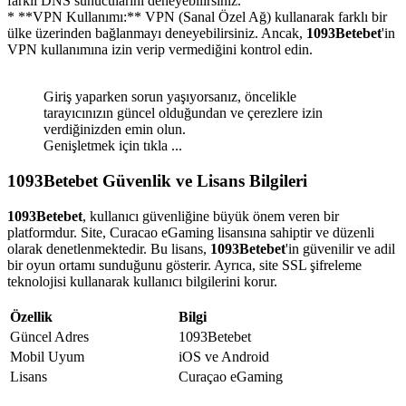
farklı DNS sunucularını deneyebilirsiniz.
* **VPN Kullanımı:** VPN (Sanal Özel Ağ) kullanarak farklı bir
ülke üzerinden bağlanmayı deneyebilirsiniz. Ancak,
1093Betebet
'in
VPN kullanımına izin verip vermediğini kontrol edin.
Giriş yaparken sorun yaşıyorsanız, öncelikle
tarayıcınızın güncel olduğundan ve çerezlere izin
verdiğinizden emin olun.
Genişletmek için tıkla ...
1093Betebet Güvenlik ve Lisans Bilgileri​
1093Betebet
, kullanıcı güvenliğine büyük önem veren bir
platformdur. Site, Curacao eGaming lisansına sahiptir ve düzenli
olarak denetlenmektedir. Bu lisans,
1093Betebet
'in güvenilir ve adil
bir oyun ortamı sunduğunu gösterir. Ayrıca, site SSL şifreleme
teknolojisi kullanarak kullanıcı bilgilerini korur.
Özellik
Bilgi
Güncel Adres
1093Betebet
Mobil Uyum
iOS ve Android
Lisans
Curaçao eGaming