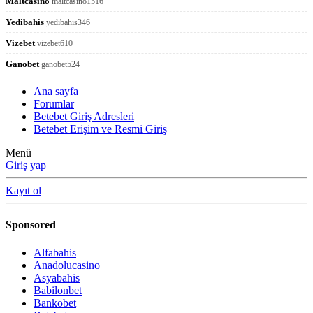
Maltcasino
maltcasino1516
Yedibahis
yedibahis346
Vizebet
vizebet610
Ganobet
ganobet524
Ana sayfa
Forumlar
Betebet Giriş Adresleri
Betebet Erişim ve Resmi Giriş
Menü
Giriş yap
Kayıt ol
Sponsored
Alfabahis
Anadolucasino
Asyabahis
Babilonbet
Bankobet