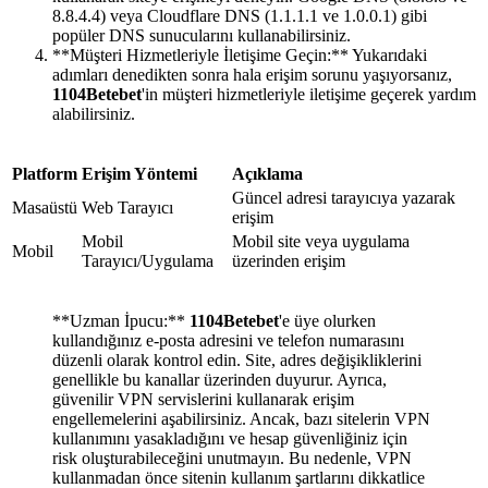
8.8.4.4) veya Cloudflare DNS (1.1.1.1 ve 1.0.0.1) gibi
popüler DNS sunucularını kullanabilirsiniz.
**Müşteri Hizmetleriyle İletişime Geçin:** Yukarıdaki
adımları denedikten sonra hala erişim sorunu yaşıyorsanız,
1104Betebet
'in müşteri hizmetleriyle iletişime geçerek yardım
alabilirsiniz.
Platform
Erişim Yöntemi
Açıklama
Güncel adresi tarayıcıya yazarak
Masaüstü
Web Tarayıcı
erişim
Mobil
Mobil site veya uygulama
Mobil
Tarayıcı/Uygulama
üzerinden erişim
**Uzman İpucu:**
1104Betebet
'e üye olurken
kullandığınız e-posta adresini ve telefon numarasını
düzenli olarak kontrol edin. Site, adres değişikliklerini
genellikle bu kanallar üzerinden duyurur. Ayrıca,
güvenilir VPN servislerini kullanarak erişim
engellemelerini aşabilirsiniz. Ancak, bazı sitelerin VPN
kullanımını yasakladığını ve hesap güvenliğiniz için
risk oluşturabileceğini unutmayın. Bu nedenle, VPN
kullanmadan önce sitenin kullanım şartlarını dikkatlice