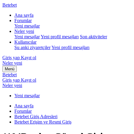
Betebet
Ana sayfa
Forumlar
Yeni mesajlar
Neler yeni
Yeni mesajlar
Yeni profil mesajları
Son aktiviteler
Kullanıcılar
Şu anki ziyaretçiler
Yeni profil mesajları
Giriş yap
Kayıt ol
Neler yeni
Menü
Betebet
Giriş yap
Kayıt ol
Neler yeni
Yeni mesajlar
Ana sayfa
Forumlar
Betebet Giriş Adresleri
Betebet Erişim ve Resmi Giriş