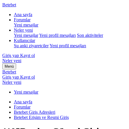
Betebet
Ana sayfa
Forumlar
Yeni mesajlar
Neler yeni
Yeni mesajlar
Yeni profil mesajları
Son aktiviteler
Kullanıcılar
Şu anki ziyaretçiler
Yeni profil mesajları
Giriş yap
Kayıt ol
Neler yeni
Menü
Betebet
Giriş yap
Kayıt ol
Neler yeni
Yeni mesajlar
Ana sayfa
Forumlar
Betebet Giriş Adresleri
Betebet Erişim ve Resmi Giriş