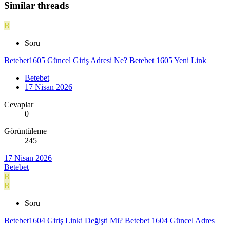
Similar threads
B
Soru
Betebet1605 Güncel Giriş Adresi Ne? Betebet 1605 Yeni Link
Betebet
17 Nisan 2026
Cevaplar
0
Görüntüleme
245
17 Nisan 2026
Betebet
B
B
Soru
Betebet1604 Giriş Linki Değişti Mi? Betebet 1604 Güncel Adres