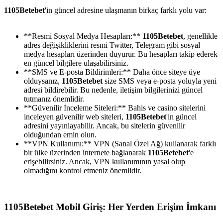
1105Betebet
'in güncel adresine ulaşmanın birkaç farklı yolu var:
**Resmi Sosyal Medya Hesapları:**
1105Betebet
, genellikle
adres değişikliklerini resmi Twitter, Telegram gibi sosyal
medya hesapları üzerinden duyurur. Bu hesapları takip ederek
en güncel bilgilere ulaşabilirsiniz.
**SMS ve E-posta Bildirimleri:** Daha önce siteye üye
olduysanız,
1105Betebet
size SMS veya e-posta yoluyla yeni
adresi bildirebilir. Bu nedenle, iletişim bilgilerinizi güncel
tutmanız önemlidir.
**Güvenilir İnceleme Siteleri:** Bahis ve casino sitelerini
inceleyen güvenilir web siteleri,
1105Betebet
'in güncel
adresini yayınlayabilir. Ancak, bu sitelerin güvenilir
olduğundan emin olun.
**VPN Kullanımı:** VPN (Sanal Özel Ağ) kullanarak farklı
bir ülke üzerinden internete bağlanarak
1105Betebet
'e
erişebilirsiniz. Ancak, VPN kullanımının yasal olup
olmadığını kontrol etmeniz önemlidir.
1105Betebet Mobil Giriş: Her Yerden Erişim İmkanı​