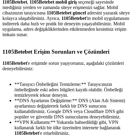
1105Betebet
,
1105Betebet mobil giriş
seçeneği sayesinde
istediğiniz yerden ve zamanda siteye erişmenizi sağlar. Mobil
cihazınızın tarayıcısına
1105Betebet güncel
adresini yazarak siteye
kolayca ulaşabilirsiniz. Ayrıca,
1105Betebet
'in mobil uygulamasını
indirerek daha hızlı ve pratik bir deneyim yaşayabilirsiniz. Mobil
uygulama, adres değişikliklerinden etkilenmeden kesintisiz erişim
imkanı sunar.
1105Betebet Erişim Sorunları ve Çözümleri​
1105Betebet
'e erişimde sorun yaşıyorsanız, aşağıdaki çözümleri
deneyebilirsiniz:
**Tarayıcı Önbelleğini Temizleme:** Tarayıcınızın
önbelleğinde eski adres bilgileri kayıtlı olabilir. Önbelleği
temizleyerek tekrar deneyin.
**DNS Ayarlarını Değiştirme:** DNS (Alan Adı Sistemi)
ayarlarınızı değiştirerek farklı bir DNS sunucusu
kullanabilirsiniz. Google DNS veya Cloudflare DNS gibi
popüler ve güvenilir DNS sunucularını deneyebilirsiniz.
**VPN Kullanımı:** Yukarıda bahsedildiği gibi, VPN
kullanarak farklı bir ülke üzerinden internete bağlanarak
1105Betebet
'e erişebilirsiniz.