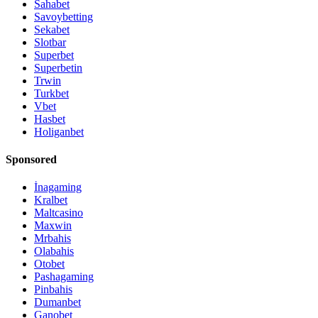
Sahabet
Savoybetting
Sekabet
Slotbar
Superbet
Superbetin
Trwin
Turkbet
Vbet
Hasbet
Holiganbet
Sponsored
İnagaming
Kralbet
Maltcasino
Maxwin
Mrbahis
Olabahis
Otobet
Pashagaming
Pinbahis
Dumanbet
Ganobet