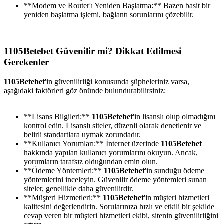
**Modem ve Router'ı Yeniden Başlatma:** Bazen basit bir
yeniden başlatma işlemi, bağlantı sorunlarını çözebilir.
1105Betebet Güvenilir mi? Dikkat Edilmesi
Gerekenler​
1105Betebet
'in güvenilirliği konusunda şüpheleriniz varsa,
aşağıdaki faktörleri göz önünde bulundurabilirsiniz:
**Lisans Bilgileri:**
1105Betebet
'in lisanslı olup olmadığını
kontrol edin. Lisanslı siteler, düzenli olarak denetlenir ve
belirli standartlara uymak zorundadır.
**Kullanıcı Yorumları:** İnternet üzerinde
1105Betebet
hakkında yapılan kullanıcı yorumlarını okuyun. Ancak,
yorumların tarafsız olduğundan emin olun.
**Ödeme Yöntemleri:**
1105Betebet
'in sunduğu ödeme
yöntemlerini inceleyin. Güvenilir ödeme yöntemleri sunan
siteler, genellikle daha güvenilirdir.
**Müşteri Hizmetleri:**
1105Betebet
'in müşteri hizmetleri
kalitesini değerlendirin. Sorularınıza hızlı ve etkili bir şekilde
cevap veren bir müşteri hizmetleri ekibi, sitenin güvenilirliğini