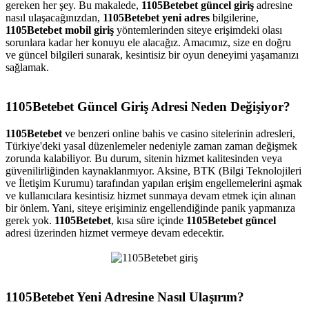
gereken her şey. Bu makalede,
1105Betebet güncel giriş
adresine
nasıl ulaşacağınızdan,
1105Betebet yeni adres
bilgilerine,
1105Betebet mobil giriş
yöntemlerinden siteye erişimdeki olası
sorunlara kadar her konuyu ele alacağız. Amacımız, size en doğru
ve güncel bilgileri sunarak, kesintisiz bir oyun deneyimi yaşamanızı
sağlamak.
1105Betebet Güncel Giriş Adresi Neden Değişiyor?​
1105Betebet
ve benzeri online bahis ve casino sitelerinin adresleri,
Türkiye'deki yasal düzenlemeler nedeniyle zaman zaman değişmek
zorunda kalabiliyor. Bu durum, sitenin hizmet kalitesinden veya
güvenilirliğinden kaynaklanmıyor. Aksine, BTK (Bilgi Teknolojileri
ve İletişim Kurumu) tarafından yapılan erişim engellemelerini aşmak
ve kullanıcılara kesintisiz hizmet sunmaya devam etmek için alınan
bir önlem. Yani, siteye erişiminiz engellendiğinde panik yapmanıza
gerek yok.
1105Betebet
, kısa süre içinde
1105Betebet güncel
adresi üzerinden hizmet vermeye devam edecektir.
1105Betebet Yeni Adresine Nasıl Ulaşırım?​