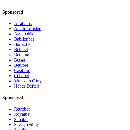
Sponsored
Alfabahis
Anadolucasino
Asyabahis
Babilonbet
Bankobet
Betebet
Betnano
Betsat
Betvole
Casibom
Celtabet
Mrcasino Giriş
Haber Defteri
Sponsored
Retrobet
Royalbet
Sahabet
Savoybetting
Sekabet