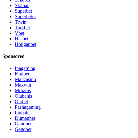
Slotbar
Superbet
Superbetin
Trwin
Turkbet
Vbet
Hasbet
Holiganbet
Sponsored
İnagaming
Kralbet
Maltcasino
Maxwin
Mrbahis
Olabahis
Otobet
Pashagaming
Pinbahis
Dumanbet
Ganobet
Gettobet