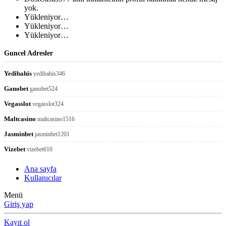
yok.
Yükleniyor…
Yükleniyor…
Yükleniyor…
Guncel Adresler
Yedibahis
yedibahis346
Ganobet
ganobet524
Vegasslot
vegasslot324
Maltcasino
maltcasino1516
Jasminbet
jasminbet1201
Vizebet
vizebet610
Ana sayfa
Kullanıcılar
Menü
Giriş yap
Kayıt ol