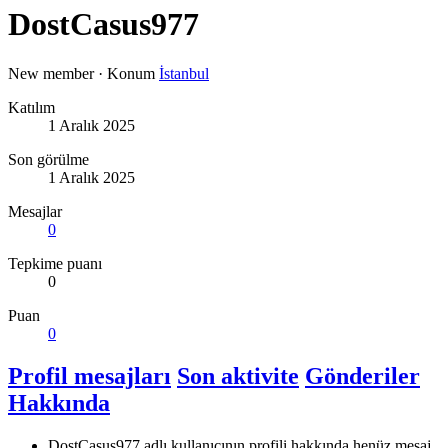
DostCasus977
New member
·
Konum
İstanbul
Katılım
1 Aralık 2025
Son görülme
1 Aralık 2025
Mesajlar
0
Tepkime puanı
0
Puan
0
Profil mesajları
Son aktivite
Gönderiler
Hakkında
DostCasus977 adlı kullanıcının profili hakkında henüz mesaj