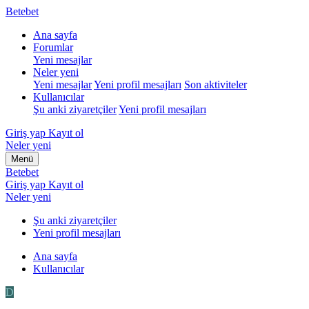
Betebet
Ana sayfa
Forumlar
Yeni mesajlar
Neler yeni
Yeni mesajlar
Yeni profil mesajları
Son aktiviteler
Kullanıcılar
Şu anki ziyaretçiler
Yeni profil mesajları
Giriş yap
Kayıt ol
Neler yeni
Menü
Betebet
Giriş yap
Kayıt ol
Neler yeni
Şu anki ziyaretçiler
Yeni profil mesajları
Ana sayfa
Kullanıcılar
D