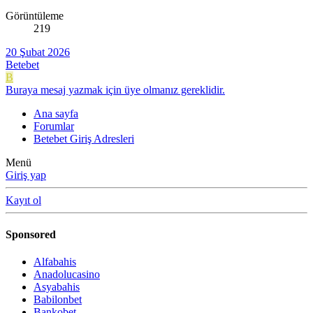
Görüntüleme
219
20 Şubat 2026
Betebet
B
Buraya mesaj yazmak için üye olmanız gereklidir.
Ana sayfa
Forumlar
Betebet Giriş Adresleri
Menü
Giriş yap
Kayıt ol
Sponsored
Alfabahis
Anadolucasino
Asyabahis
Babilonbet
Bankobet