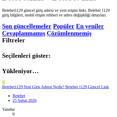
Betebet1129 güncel giriş adresi ve yeni erişim linki. Betebet 1129
giriş bilgileri, mobil erişim rehberi ve adres değişikliği detayları.
Son güncellemeler
Popüler
En yeniler
Cevaplanmamış
Çözümlenmemiş
Filtreler
Seçilenleri göster:
Yükleniyor…
B
Betebet1129 Yeni Giriş Adresi Nedir? Betebet 1129 Güncel Link
Betebet
25 Şubat 2026
Yanıtlar
0