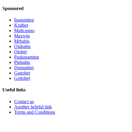
Sponsored
İnagaming
Kralbet
Maltcasino
Maxwin
Mrbahis
Olabahis
Otobet
Pashagaming
Pinbahis
Dumanbet
Ganobet
Gettobet
Useful links
Contact us
Another helpful link
Terms and Conditions