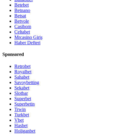
Betebet
Betnano
Betsat
Betvole
Casibom
Celtabet
Mrcasino Giriş
Haber Defteri
Sponsored
Retrobet
Royalbet
Sahabet
Savoybetting
Sekabet
Slotbar
Superbet
Superbetin
Trwin
Turkbet
Vbet
Hasbet
Holiganbet