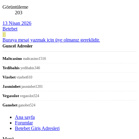
Görüntüleme
203
13 Nisan 2026
Betebet
B
Buraya mesaj yazmak için üye olmanız gereklidir.
Guncel Adresler
Maltcasino
maltcasino1516
Yedibahis
yedibahis346
Vizebet
vizebet610
Jasminbet
jasminbet1201
Vegasslot
vegasslot324
Ganobet
ganobet524
Ana sayfa
Forumlar
Betebet Giriş Adresleri
Menü