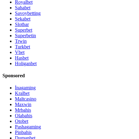
Royalbet
Sahabet
Savoybetting
Sekabet
Slotbar
Superbet
Superbetin
Trwin
Turkbet
Vbet
Hasbet
Holiganbet
Sponsored
İnagaming
Kralbet
Maltcasino
Maxwin
Mrbahis
Olabahis
Otobet
Pashagaming
Pinbahis
Dumanbet