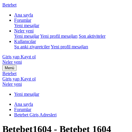
Betebet
Ana sayfa
Forumlar
Yeni mesajlar
Neler yeni
Yeni mesajlar
Yeni profil mesajları
Son aktiviteler
Kullanıcılar
Şu anki ziyaretçiler
Yeni profil mesajları
Giriş yap
Kayıt ol
Neler yeni
Menü
Betebet
Giriş yap
Kayıt ol
Neler yeni
Yeni mesajlar
Ana sayfa
Forumlar
Betebet Giriş Adresleri
Betebet1604 - Betebet 1604