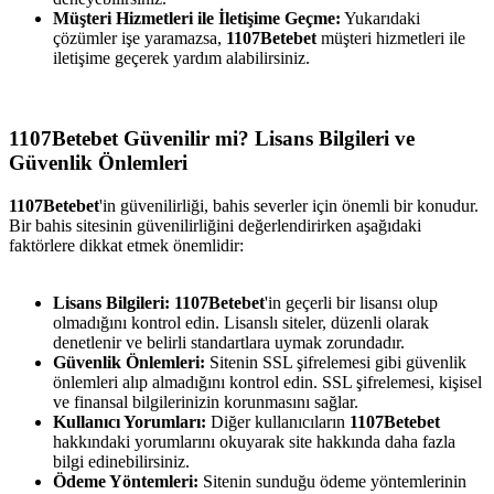
Müşteri Hizmetleri ile İletişime Geçme:
Yukarıdaki
çözümler işe yaramazsa,
1107Betebet
müşteri hizmetleri ile
iletişime geçerek yardım alabilirsiniz.
1107Betebet Güvenilir mi? Lisans Bilgileri ve
Güvenlik Önlemleri​
1107Betebet
'in güvenilirliği, bahis severler için önemli bir konudur.
Bir bahis sitesinin güvenilirliğini değerlendirirken aşağıdaki
faktörlere dikkat etmek önemlidir:
Lisans Bilgileri:
1107Betebet
'in geçerli bir lisansı olup
olmadığını kontrol edin. Lisanslı siteler, düzenli olarak
denetlenir ve belirli standartlara uymak zorundadır.
Güvenlik Önlemleri:
Sitenin SSL şifrelemesi gibi güvenlik
önlemleri alıp almadığını kontrol edin. SSL şifrelemesi, kişisel
ve finansal bilgilerinizin korunmasını sağlar.
Kullanıcı Yorumları:
Diğer kullanıcıların
1107Betebet
hakkındaki yorumlarını okuyarak site hakkında daha fazla
bilgi edinebilirsiniz.
Ödeme Yöntemleri:
Sitenin sunduğu ödeme yöntemlerinin