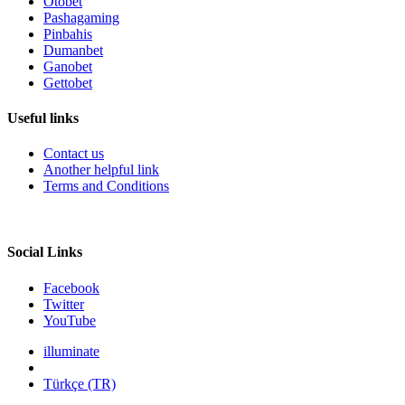
Otobet
Pashagaming
Pinbahis
Dumanbet
Ganobet
Gettobet
Useful links
Contact us
Another helpful link
Terms and Conditions
Social Links
Facebook
Twitter
YouTube
illuminate
Türkçe (TR)