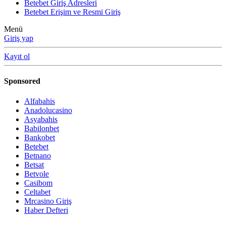
Betebet Giriş Adresleri
Betebet Erişim ve Resmi Giriş
Menü
Giriş yap
Kayıt ol
Sponsored
Alfabahis
Anadolucasino
Asyabahis
Babilonbet
Bankobet
Betebet
Betnano
Betsat
Betvole
Casibom
Celtabet
Mrcasino Giriş
Haber Defteri