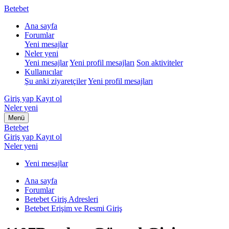
Betebet
Ana sayfa
Forumlar
Yeni mesajlar
Neler yeni
Yeni mesajlar
Yeni profil mesajları
Son aktiviteler
Kullanıcılar
Şu anki ziyaretçiler
Yeni profil mesajları
Giriş yap
Kayıt ol
Neler yeni
Menü
Betebet
Giriş yap
Kayıt ol
Neler yeni
Yeni mesajlar
Ana sayfa
Forumlar
Betebet Giriş Adresleri
Betebet Erişim ve Resmi Giriş