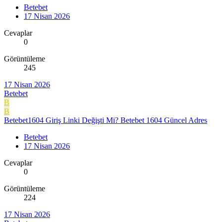
Betebet
17 Nisan 2026
Cevaplar
0
Görüntüleme
245
17 Nisan 2026
Betebet
B
B
Betebet1604 Giriş Linki Değişti Mi? Betebet 1604 Güncel Adres
Betebet
17 Nisan 2026
Cevaplar
0
Görüntüleme
224
17 Nisan 2026