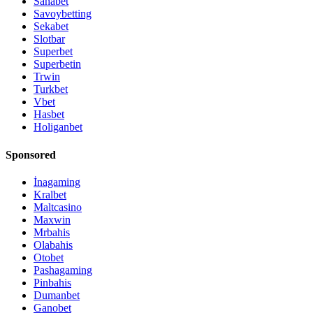
Sahabet
Savoybetting
Sekabet
Slotbar
Superbet
Superbetin
Trwin
Turkbet
Vbet
Hasbet
Holiganbet
Sponsored
İnagaming
Kralbet
Maltcasino
Maxwin
Mrbahis
Olabahis
Otobet
Pashagaming
Pinbahis
Dumanbet
Ganobet