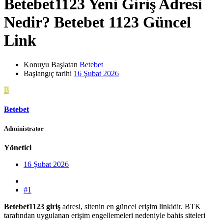
Betebet1123 Yeni Giriş Adresi
Nedir? Betebet 1123 Güncel
Link
Konuyu Başlatan
Betebet
Başlangıç tarihi
16 Şubat 2026
B
Betebet
Administrator
Yönetici
16 Şubat 2026
#1
Betebet1123 giriş
adresi, sitenin en güncel erişim linkidir. BTK
tarafından uygulanan erişim engellemeleri nedeniyle bahis siteleri