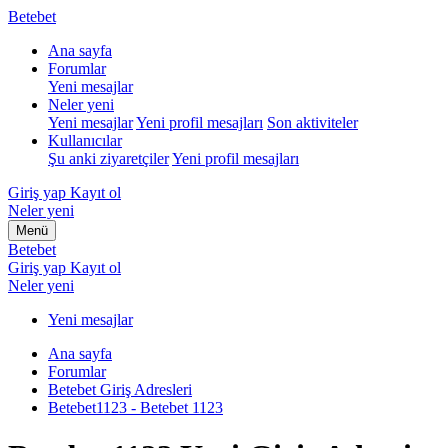
Betebet
Ana sayfa
Forumlar
Yeni mesajlar
Neler yeni
Yeni mesajlar
Yeni profil mesajları
Son aktiviteler
Kullanıcılar
Şu anki ziyaretçiler
Yeni profil mesajları
Giriş yap
Kayıt ol
Neler yeni
Menü
Betebet
Giriş yap
Kayıt ol
Neler yeni
Yeni mesajlar
Ana sayfa
Forumlar
Betebet Giriş Adresleri
Betebet1123 - Betebet 1123