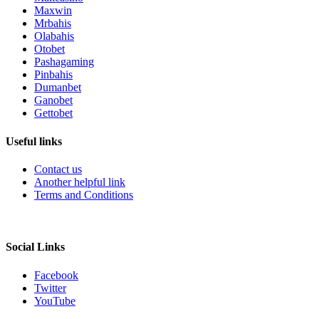
Maxwin
Mrbahis
Olabahis
Otobet
Pashagaming
Pinbahis
Dumanbet
Ganobet
Gettobet
Useful links
Contact us
Another helpful link
Terms and Conditions
Social Links
Facebook
Twitter
YouTube