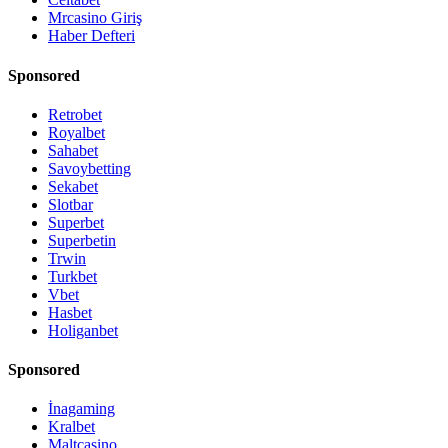
Mrcasino Giriş
Haber Defteri
Sponsored
Retrobet
Royalbet
Sahabet
Savoybetting
Sekabet
Slotbar
Superbet
Superbetin
Trwin
Turkbet
Vbet
Hasbet
Holiganbet
Sponsored
İnagaming
Kralbet
Maltcasino