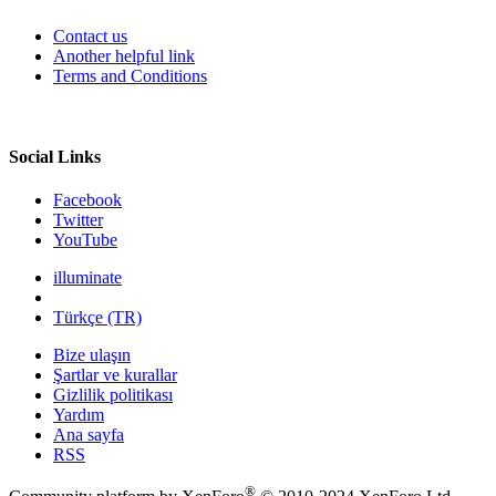
Contact us
Another helpful link
Terms and Conditions
Social Links
Facebook
Twitter
YouTube
illuminate
Türkçe (TR)
Bize ulaşın
Şartlar ve kurallar
Gizlilik politikası
Yardım
Ana sayfa
RSS
®