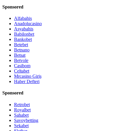
Sponsored
Alfabahis
Anadolucasino
Asyabahis
Babilonbet
Bankobet
Betebet
Betnano
Betsat
Betvole
Casibom
Celtabet
Mrcasino Giriş
Haber Defteri
Sponsored
Retrobet
Royalbet
Sahabet
Savoybetting
Sekabet
Slotbar