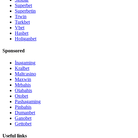
Superbet
Superbetin
Trwin
Turkbet
Vbet
Hasbet
Holiganbet
Sponsored
İnagaming
Kralbet
Maltcasino
Maxwin
Mrbahis
Olabahis
Otobet
Pashagaming
Pinbahis
Dumanbet
Ganobet
Gettobet
Useful links