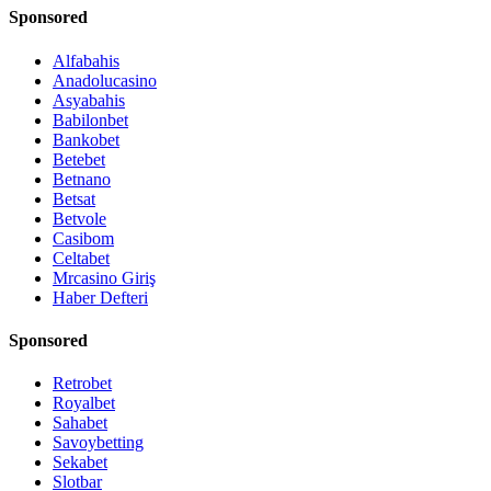
Sponsored
Alfabahis
Anadolucasino
Asyabahis
Babilonbet
Bankobet
Betebet
Betnano
Betsat
Betvole
Casibom
Celtabet
Mrcasino Giriş
Haber Defteri
Sponsored
Retrobet
Royalbet
Sahabet
Savoybetting
Sekabet
Slotbar