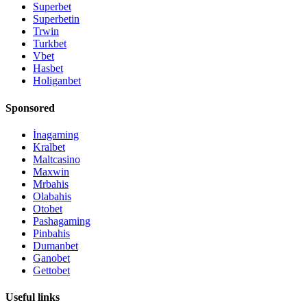
Superbet
Superbetin
Trwin
Turkbet
Vbet
Hasbet
Holiganbet
Sponsored
İnagaming
Kralbet
Maltcasino
Maxwin
Mrbahis
Olabahis
Otobet
Pashagaming
Pinbahis
Dumanbet
Ganobet
Gettobet
Useful links